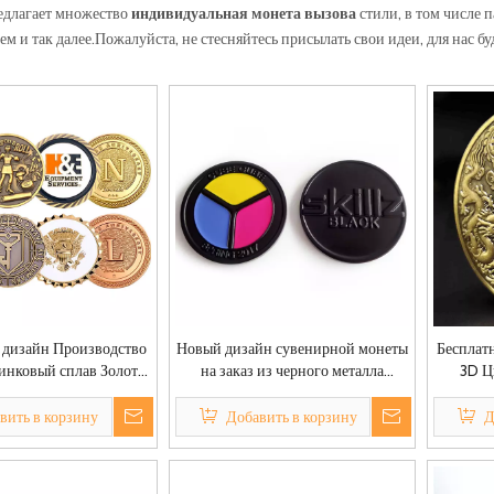
Пользовательские патчи
длагает множество
индивидуальная монета вызова
стили, в том числе 
м и так далее.Пожалуйста, не стесняйтесь присылать свои идеи, для нас бу
Изготовленная на заказ багажная бирка из ПВХ
Пользовательский браслет
 дизайн Производство
Новый дизайн сувенирной монеты
Бесплат
инковый сплав Золото
на заказ из черного металла
3D Ц
Латунь Медь Металл
дешевой мягкой эмали штамповки
С
 Монеты На заказ
монеты
Ме
вить в корзину
Добавить в корзину
Д
МС Армия Сувенирная
Изготовл
онета вызова
мон