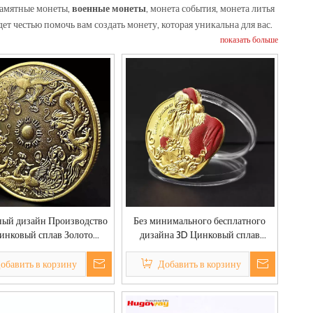
памятные монеты,
военные монеты
, монета события, монета литья
дет честью помочь вам создать монету, которая уникальна для вас.
показать больше
ный дизайн Производство
Без минимального бесплатного
инковый сплав Золото
дизайна 3D Цинковый сплав
еребро Латунь Медь
Золотая серебряная латунная
таллические монеты
металлическая монета
обавить в корзину
Добавить в корзину
ение на заказ Сувенирная
Изготовленная на заказ
ета Dragon Challenge
рождественская монета