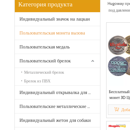
Категория продукта
Hugoway пре
под давление
Индивидуальный значок на лацкан
Пользовательская монета вызова
Пользовательская медаль
Пользовательский брелок
Металлический брелок
Брелок из ПВХ
Бесплатный
Индивидуальный открывалка для бутылок
монет 3D Ц
Серебро 
Пользовательские металлические бирки
Логотип
Доба
Полиция В
Индивидуальный жетон для собаки
м