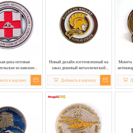
кая цена оптовые
Новый дизайн изготовленный на
Монета 
тельские исламские
заказ дешевый металлический
антиквар
еталлическая латунь
вызов Die Stamping Coin
марка,
сплав монета вызов
Challenge Coin
вить в корзину
Добавить в корзину
Д