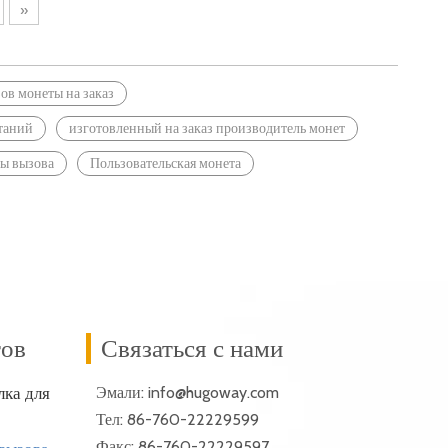
»
ов монеты на заказ
таний
изготовленный на заказ производитель монет
ты вызова
Пользовательская монета
тов
Связаться с нами
ка для
Эмали:
info@hugoway.com
Тел: 86-760-22229599
Факс: 86-760-22229597