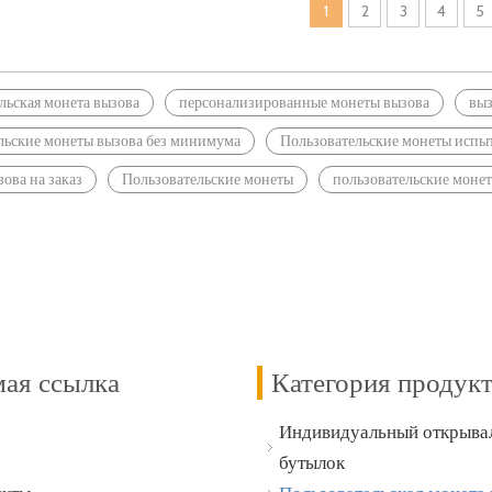
1
2
3
4
5
льская монета вызова
персонализированные монеты вызова
выз
льские монеты вызова без минимума
Пользовательские монеты испы
ова на заказ
Пользовательские монеты
пользовательские моне
ая ссылка
Категория продук
Индивидуальный открывал
бутылок