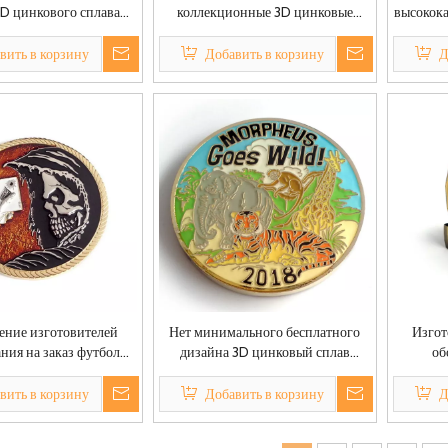
3D цинкового сплава
коллекционные 3D цинковые
высокока
, серебра, латуни,
сплавы, золотые, серебряные,
лату
лической монеты,
латунные, медные, металлические
молитв
вить в корзину
Добавить в корзину
Д
 на заказ, да или нет
монеты, изготовленные на заказ,
монет
сувенирные монеты в стиле аниме
ение изготовителей
Нет минимального бесплатного
Изгот
ния на заказ футбол
дизайна 3D цинковый сплав
об
исус Санта фэн-шуй
золотая серебряная латунная
металли
монеты
металлическая монета на заказ
на зак
вить в корзину
Добавить в корзину
Д
фэнтезийные монеты