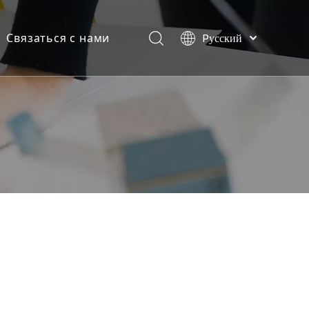
Связаться с нами
Pусский
English
العربية
Français
Español
Português
Deutsch
Italiano
日本語
Melayu