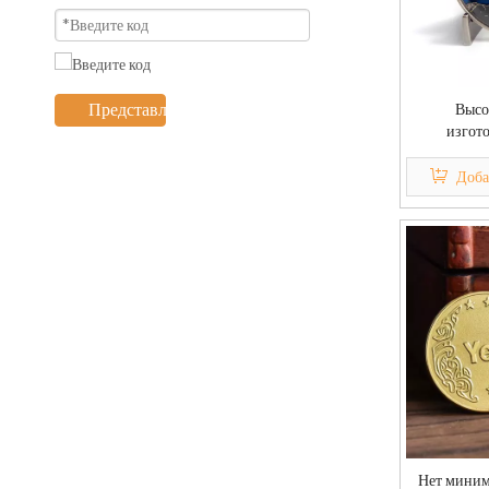
Представлять на рассмотрение
Высо
изгото
металлическ
монета в
Доба
Нет миним