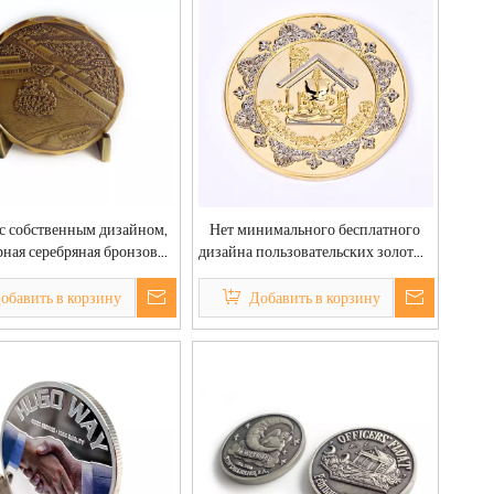
с собственным дизайном,
Нет минимального бесплатного
ная серебряная бронзовая
дизайна пользовательских золотых
 Эквадор, монеты вызова
ангельских римских монет
вольфрамовых монет
обавить в корзину
Добавить в корзину