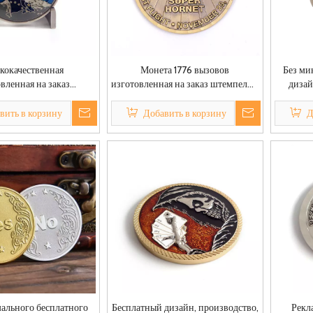
кокачественная
Монета 1776 вызовов
Без ми
вленная на заказ
изготовленная на заказ штемпелюя
дизай
ая латунная серебряная
памятную монетку золота эмали
Золот
 американском стиле
логотипа сувенирную для
ме
вить в корзину
Добавить в корзину
Д
выдвиженческого
Изгото
ального бесплатного
Бесплатный дизайн, производство,
Рекл